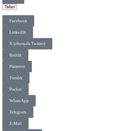
Teilen
Facebook
LinkedIn
X (ehemals Twitter)
Reddit
Pinterest
Tumblr
Pocket
WhatsApp
Telegram
E-Mail