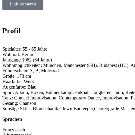
Link kopieren
Profil
Spielalter:
55 - 65 Jahre
Wohnort:
Berlin
Jahrgang:
1962 (64 Jahre)
Wohnmöglichkeiten:
München, Manchester (GB), Budapest (HU), Ant
Führerschein:
A, B, Motorrad
Größe:
173 cm
Haarfarbe:
Weiß
Augenfarbe:
Blau
Sport:
Aikido, Boxen, Bühnenkampf, Fußball, Jonglieren, Judo, Reite
Tanz:
Contact Improvisation, Contemporary Dance, Improvisation, P
Gesang:
Chanson
Sonstige Skills:
Biomechanik,Clown,Barkeeper,Choreografie,Masken
Sprachen
Französisch