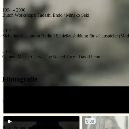
1994 – 2000
Butoh Workshops: Tadashi Endo / Minako Seki
2015
Sicherheitsinstitution Berlin / Schießausbildung für schauspieler (Mo
2018
Camera Master Class - The Naked Face - David Penn
Filmografie
2024
Beste Freundinnen Forever